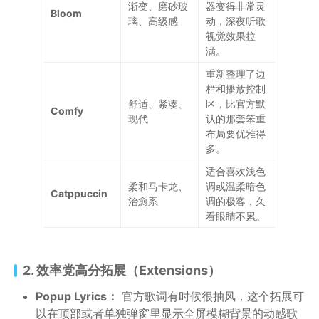
渐变、磨砂玻
器变得非常灵
Bloom
璃、高级感
动，深夜听歌
视觉效果拉
满。
重新整理了边
栏和播放控制
舒适、紧凑、
区，比官方默
Comfy
现代
认的那套笨重
布局要优雅得
多。
适合喜欢浅色
柔和马卡龙、
调或温柔暗色
Catppuccin
治愈系
调的极客，久
看眼睛不累。
2. 效率党高分拓展（Extensions）
Popup Lyrics：
官方歌词有时候很抽风，这个拓展可
以在顶部或者单独弹窗里显示全屏模糊背景的动感歌