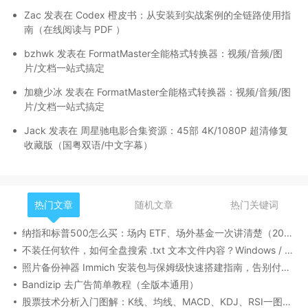
Zac
发表在
Codex 橙皮书：从安装到实战案例的全链路使用指
南（在线阅读与 PDF ）
bzhwk
发表在
FormatMaster全能格式转换器：视频/音频/图
片/文档一站式搞定
加糖少冰
发表在
FormatMaster全能格式转换器：视频/音频/图
片/文档一站式搞定
Jack
发表在
周星驰电影合集资源：45部 4K/1080P 超清修复
收藏版（国粤双语/中文字幕）
热门文章
随机文章
热门关键词
纳指和标普500怎么买：场内 ETF、场外基金一次讲清楚（2026 最新版）
不装任何软件，如何全盘搜索 .txt 文本文件内容？Windows / Linux / macOS 的命令行指南
照片备份神器 Immich 安装包与保姆级快速搭建指南，告别付费云盘
Bandizip 去广告简单教程（全版本通用）
股票技术分析入门图解：K线、均线、MACD、KDJ、RSI一图看懂