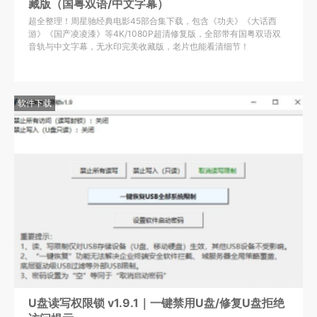
藏版（国粤双语/中文字幕）
超全整理！周星驰经典电影45部合集下载，包含《功夫》《大话西
游》《国产凌凌漆》等4K/1080P超清修复版，全部带有国粤双语双
音轨与中文字幕，无水印完美收藏版，老片也能看清细节！
软件下载
U盘读写权限锁 v1.9.1｜一键禁用U盘/修复U盘拒绝