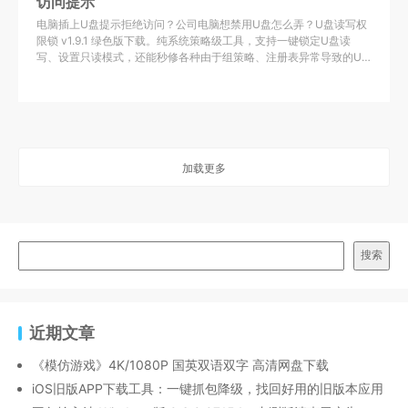
访问提示
电脑插上U盘提示拒绝访问？公司电脑想禁用U盘怎么弄？U盘读写权
限锁 v1.9.1 绿色版下载。纯系统策略级工具，支持一键锁定U盘读
写、设置只读模式，还能秒修各种由于组策略、注册表异常导致的U
盘权限锁死问题。
加载更多
搜索
近期文章
《模仿游戏》4K/1080P 国英双语双字 高清网盘下载
iOS旧版APP下载工具：一键抓包降级，找回好用的旧版本应用