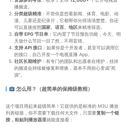
资源多到夸张
：收录了全球
12,000+
个公开电视直
播频道。
分类超级精准
：不管你是想看新闻、体育、电影、动
漫、儿童还是纪录片，它都帮你分得清清楚楚。你还
可以直接按照
国家、语言、地区
来精准筛选。
自带 EPG 节目单
：它内置了节目预告功能，今天、明
天放什么节目一目了然，不用盲猜。
支持 API 接口
：如果你是个开发者，甚至可以调用它
的接口，自己开发一个电视直播 App。
社区长期维护
：有专门的团队和志愿者在维护，挂掉
的频道会持续被修复和替换，基本不用担心变成“死
源”。
怎么用？（超简单的保姆级教程）
这个项目用起来超级简单！它提供的是标准的 M3U 播放
列表链接，你不需要下载任何大文件，只需要
复制一个链
接，粘贴到播放器里
就能直接看：