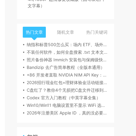
文字幕）
热门文章
随机文章
热门关键词
纳指和标普500怎么买：场内 ETF、场外基金一次讲清楚（2026 最新版）
不装任何软件，如何全盘搜索 .txt 文本文件内容？Windows / Linux / macOS 的命令行指南
照片备份神器 Immich 安装包与保姆级快速搭建指南，告别付费云盘
Bandizip 去广告简单教程（全版本通用）
+86 开发者直取 NVIDIA NIM API Key：一行脚本绕过手机号绑定
2026招行现金红包+理财体验金活动链接汇总（实时更新）
C盘红了？教你4个无损把C盘文件迁移到D盘的方法
Codex 官方入门教程（中英字幕全集）
Win10/Win11 电脑设置里不显示 WiFi 选项？教你快速彻底搞定！
2026年注册美区 Apple ID ，真的没必要购买了，+86手机也能轻松注册