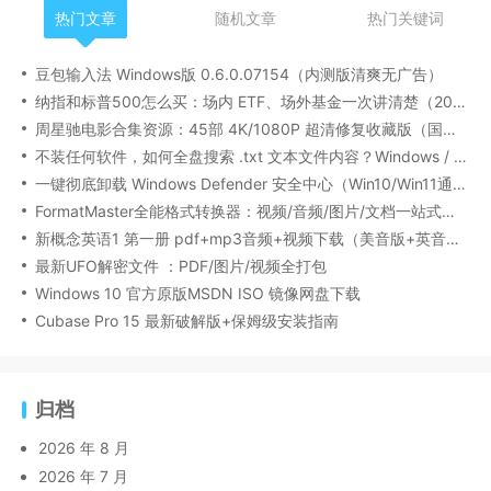
热门文章
随机文章
热门关键词
豆包输入法 Windows版 0.6.0.07154（内测版清爽无广告）
纳指和标普500怎么买：场内 ETF、场外基金一次讲清楚（2026 最新版）
周星驰电影合集资源：45部 4K/1080P 超清修复收藏版（国粤双语/中文字幕）
不装任何软件，如何全盘搜索 .txt 文本文件内容？Windows / Linux / macOS 的命令行指南
一键彻底卸载 Windows Defender 安全中心（Win10/Win11通用）
FormatMaster全能格式转换器：视频/音频/图片/文档一站式搞定
新概念英语1 第一册 pdf+mp3音频+视频下载（美音版+英音版）
最新UFO解密文件 ：PDF/图片/视频全打包
Windows 10 官方原版MSDN ISO 镜像网盘下载
Cubase Pro 15 最新破解版+保姆级安装指南
归档
2026 年 8 月
2026 年 7 月