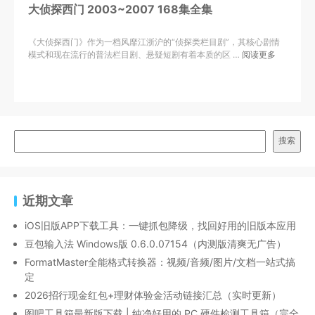
大侦探西门 2003~2007 168集全集
《大侦探西门》作为一档风靡江浙沪的“侦探类栏目剧”，其核心剧情
模式和现在流行的普法栏目剧、悬疑短剧有着本质的区 …
阅读更多
搜索
近期文章
iOS旧版APP下载工具：一键抓包降级，找回好用的旧版本应用
豆包输入法 Windows版 0.6.0.07154（内测版清爽无广告）
FormatMaster全能格式转换器：视频/音频/图片/文档一站式搞
定
2026招行现金红包+理财体验金活动链接汇总（实时更新）
图吧工具箱最新版下载 | 纯净好用的 PC 硬件检测工具箱（完全