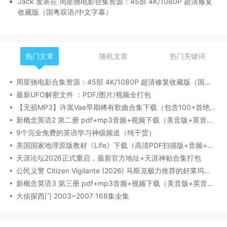
Jack
发表在
周星驰电影合集资源：45部 4K/1080P 超清修复
收藏版（国粤双语/中文字幕）
热门文章
随机文章
热门关键词
周星驰电影合集资源：45部 4K/1080P 超清修复收藏版（国粤双语/中文字幕）
最新UFO解密文件 ：PDF/图片/视频全打包
【无损MP3】许嵩Vae早期稀有歌曲合集下载（包含100+首绝版的原创/Demo/出道前翻唱作品）
新概念英语2 第二册 pdf+mp3音频+视频下载（美音版+英音版）
9个完全免费的英语学习神级频道（纯干货）
美国国家地理原版教材《Life》下载（高清PDF扫描版+音频+视频+学生+教师用书）
天涯论坛2026正式重启，最新官方地址+天涯神贴合集打包
公民义警 Citizen Vigilante (2026) 马斯克极力推荐的好莱坞动作爽片 高清网盘下载
新概念英语3 第三册 pdf+mp3音频+视频下载（美音版+英音版）
大侦探西门 2003~2007 168集全集