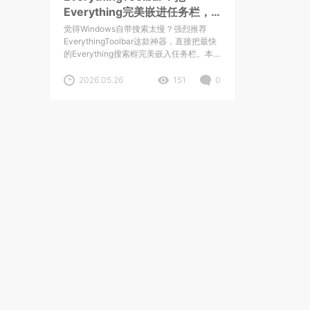
Everything完美嵌进任务栏，
这才叫真正的全局秒搜
觉得Windows自带搜索太慢？强烈推荐
EverythingToolbar这款神器，直接把最快
的Everything搜索框完美嵌入任务栏。本
文附官方安装版配套教程与夸克网盘高速
下载地址。
2026.05.26
151
0