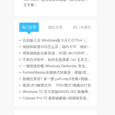
文字幕）
热门文章
随机文章
热门关键词
豆包输入法 Windows版 0.6.0.07154（内测版清爽无广告）
纳指和标普500怎么买：场内 ETF、场外基金一次讲清楚（2026 最新版）
周星驰电影合集资源：45部 4K/1080P 超清修复收藏版（国粤双语/中文字幕）
不装任何软件，如何全盘搜索 .txt 文本文件内容？Windows / Linux / macOS 的命令行指南
一键彻底卸载 Windows Defender 安全中心（Win10/Win11通用）
FormatMaster全能格式转换器：视频/音频/图片/文档一站式搞定
新概念英语1 第一册 pdf+mp3音频+视频下载（美音版+英音版）
最新UFO解密文件 ：PDF/图片/视频全打包
Windows 10 官方原版MSDN ISO 镜像网盘下载
Cubase Pro 15 最新破解版+保姆级安装指南