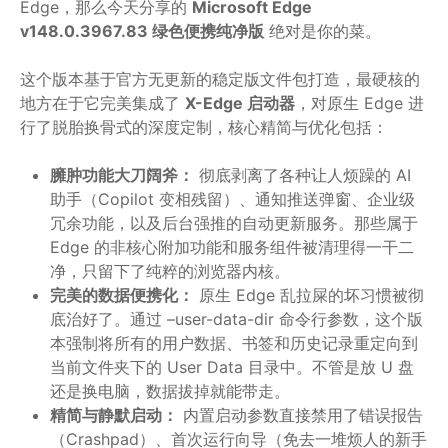
Edge，那么今天分享的
Microsoft Edge
v148.0.3967.83 绿色便携纯净版
绝对是你的菜。
这个版本基于官方无更新的稳定版文件包打造，最硬核的
地方在于它完美集成了
X-Edge 启动器
，对原生 Edge 进
行了脱胎换骨式的深度定制，核心精简与优化包括：
臃肿功能大刀阔斧：
彻底剥离了各种让人烦躁的 AI
助手（Copilot 变相残留）、通知推送弹窗、企业级
冗余功能，以及后台强推的自动更新服务。那些属于
Edge 的非核心附加功能和服务组件被清理得一干二
净，只留下了纯粹的浏览器内核。
完美的数据便携化：
原生 Edge 乱拉屎的坏习惯被彻
底治好了。通过 –user-data-dir 命令行参数，这个版
本强制将所有的用户数据、书签和历史记录重定向到
当前文件夹下的 User Data 目录中。不管是放 U 盘
还是换电脑，数据拔掉就能带走。
精简与静默启动：
内置启动参数直接禁用了错误报告
（Crashpad）、首次运行向导（免去一堆烦人的新手