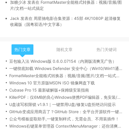
加糖少冰
发表在
FormatMaster全能格式转换器：视频/音频/图
片/文档一站式搞定
Jack
发表在
周星驰电影合集资源：45部 4K/1080P 超清修复
收藏版（国粤双语/中文字幕）
热门文章
随机文章
热门关键词
豆包输入法 Windows版 0.6.0.07154（内测版清爽无广告）
一键彻底卸载 Windows Defender 安全中心（Win10/Win11通用）
FormatMaster全能格式转换器：视频/音频/图片/文档一站式搞定
Windows 10 官方原版MSDN ISO 镜像网盘下载
Cubase Pro 15 最新破解版+保姆级安装指南
KillerPDF：仅6MB的良心Windows便携PDF编辑器，免安装/无广告/全功能
U盘读写权限锁 v1.9.1｜一键禁用U盘/修复U盘拒绝访问提示
GitHub变成应用商店了？GitHub Store：全平台开源软件一键下载/自动更新神器！
公众号模板提取助手,一键复制样式，无需会员、不用装插件！
Windows右键菜单管理器 ContextMenuManager：还你清爽的鼠标右键