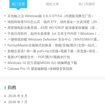
热门文章
随机文章
热门关键词
豆包输入法 Windows版 0.6.0.07154（内测版清爽无广告）
纳指和标普500怎么买：场内 ETF、场外基金一次讲清楚（2026 最新版）
周星驰电影合集资源：45部 4K/1080P 超清修复收藏版（国粤双语/中文字幕）
不装任何软件，如何全盘搜索 .txt 文本文件内容？Windows / Linux / macOS 的命令行指南
一键彻底卸载 Windows Defender 安全中心（Win10/Win11通用）
FormatMaster全能格式转换器：视频/音频/图片/文档一站式搞定
新概念英语1 第一册 pdf+mp3音频+视频下载（美音版+英音版）
最新UFO解密文件 ：PDF/图片/视频全打包
Windows 10 官方原版MSDN ISO 镜像网盘下载
Cubase Pro 15 最新破解版+保姆级安装指南
归档
2026 年 8 月
2026 年 7 月