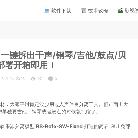
软件下载
技术教程
影视
：一键拆出干声/钢琴/吉他/鼓点/贝
部署开箱即用！
6 月 24, 2026
97
0
材，大家平时肯定没少用过人声伴奏分离工具。但市面上大
到想单独要吉他、钢琴或者鼓点的时候就抓瞎了。
六轨乐器分离模型
BS-Rofo-SW-Fixed
打造的简易 GUI 免部