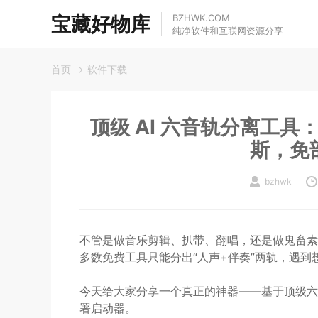
宝藏好物库
BZHWK.COM
纯净软件和互联网资源分享
首页
软件下载
顶级 AI 六音轨分离工具
斯，免
bzhwk
不管是做音乐剪辑、扒带、翻唱，还是做鬼畜素
多数免费工具只能分出“人声+伴奏”两轨，遇
今天给大家分享一个真正的神器——基于顶级
署启动器。