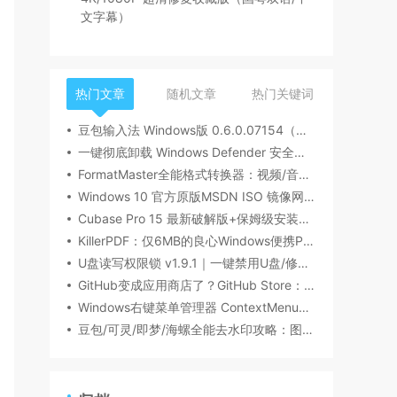
文字幕）
热门文章
随机文章
热门关键词
豆包输入法 Windows版 0.6.0.07154（内测版清爽无广告）
一键彻底卸载 Windows Defender 安全中心（Win10/Win11通用）
FormatMaster全能格式转换器：视频/音频/图片/文档一站式搞定
Windows 10 官方原版MSDN ISO 镜像网盘下载
Cubase Pro 15 最新破解版+保姆级安装指南
KillerPDF：仅6MB的良心Windows便携PDF编辑器，免安装/无广告/全功能
U盘读写权限锁 v1.9.1｜一键禁用U盘/修复U盘拒绝访问提示
GitHub变成应用商店了？GitHub Store：全平台开源软件一键下载/自动更新神器！
Windows右键菜单管理器 ContextMenuManager：还你清爽的鼠标右键
豆包/可灵/即梦/海螺全能去水印攻略：图片视频一键消除，浏览器插件+视频安装教程