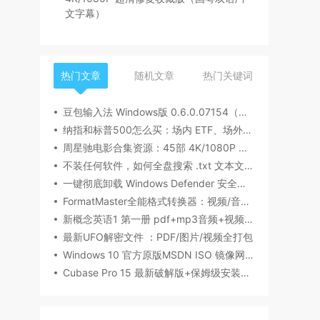
文字幕）
热门文章
随机文章
热门关键词
豆包输入法 Windows版 0.6.0.07154（内测版清爽无广告）
纳指和标普500怎么买：场内 ETF、场外基金一次讲清楚（2026 最新版）
周星驰电影合集资源：45部 4K/1080P 超清修复收藏版（国粤双语/中文字幕）
不装任何软件，如何全盘搜索 .txt 文本文件内容？Windows / Linux / macOS 的命令行指南
一键彻底卸载 Windows Defender 安全中心（Win10/Win11通用）
FormatMaster全能格式转换器：视频/音频/图片/文档一站式搞定
新概念英语1 第一册 pdf+mp3音频+视频下载（美音版+英音版）
最新UFO解密文件 ：PDF/图片/视频全打包
Windows 10 官方原版MSDN ISO 镜像网盘下载
Cubase Pro 15 最新破解版+保姆级安装指南