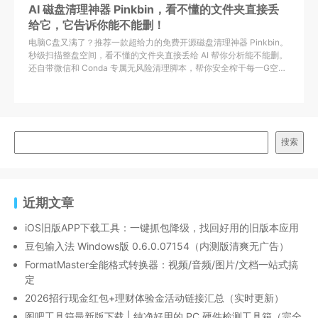
AI 磁盘清理神器 Pinkbin，看不懂的文件夹直接丢
给它，它告诉你能不能删！
电脑C盘又满了？推荐一款超给力的免费开源磁盘清理神器 Pinkbin。
秒级扫描整盘空间，看不懂的文件夹直接丢给 AI 帮你分析能不能删。
还自带微信和 Conda 专属无风险清理脚本，帮你安全榨干每一G空
间！
搜索
近期文章
iOS旧版APP下载工具：一键抓包降级，找回好用的旧版本应用
豆包输入法 Windows版 0.6.0.07154（内测版清爽无广告）
FormatMaster全能格式转换器：视频/音频/图片/文档一站式搞
定
2026招行现金红包+理财体验金活动链接汇总（实时更新）
图吧工具箱最新版下载 | 纯净好用的 PC 硬件检测工具箱（完全