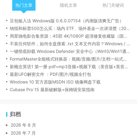
热门文章
随机文章
热门关键词
豆包输入法 Windows版 0.6.0.07154（内测版清爽无广告）
纳指和标普500怎么买：场内 ETF、场外基金一次讲清楚（2026 最新版）
周星驰电影合集资源：45部 4K/1080P 超清修复收藏版（国粤双语/中文字幕）
不装任何软件，如何全盘搜索 .txt 文本文件内容？Windows / Linux / macOS 的命令行指南
一键彻底卸载 Windows Defender 安全中心（Win10/Win11通用）
FormatMaster全能格式转换器：视频/音频/图片/文档一站式搞定
新概念英语1 第一册 pdf+mp3音频+视频下载（美音版+英音版）
最新UFO解密文件 ：PDF/图片/视频全打包
Windows 10 官方原版MSDN ISO 镜像网盘下载
Cubase Pro 15 最新破解版+保姆级安装指南
归档
2026 年 8 月
2026 年 7 月