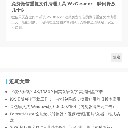
免费微信重复文件清理工具 WxCleaner，瞬间释放
几十G
微信天天占空间？试试 WxCleaner 这款免费绿色的微信重复文件清理
工具！智能识别、一键清理重复图片和视频，支持移至回收站，安全
不误删。
搜索
近期文章
《模仿游戏》4K/1080P 国英双语双字 高清网盘下载
iOS旧版APP下载工具：一键抓包降级，找回好用的旧版本应用
豆包输入法 Windows版 0.6.0.07154（内测版清爽无广告）
FormatMaster全能格式转换器：视频/音频/图片/文档一站式搞
定
2026招行现金红包+理财体验金活动链接汇总（实时更新）