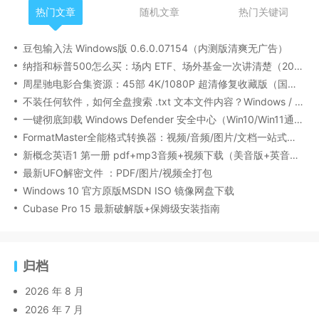
热门文章
随机文章
热门关键词
豆包输入法 Windows版 0.6.0.07154（内测版清爽无广告）
纳指和标普500怎么买：场内 ETF、场外基金一次讲清楚（2026 最新版）
周星驰电影合集资源：45部 4K/1080P 超清修复收藏版（国粤双语/中文字幕）
不装任何软件，如何全盘搜索 .txt 文本文件内容？Windows / Linux / macOS 的命令行指南
一键彻底卸载 Windows Defender 安全中心（Win10/Win11通用）
FormatMaster全能格式转换器：视频/音频/图片/文档一站式搞定
新概念英语1 第一册 pdf+mp3音频+视频下载（美音版+英音版）
最新UFO解密文件 ：PDF/图片/视频全打包
Windows 10 官方原版MSDN ISO 镜像网盘下载
Cubase Pro 15 最新破解版+保姆级安装指南
归档
2026 年 8 月
2026 年 7 月