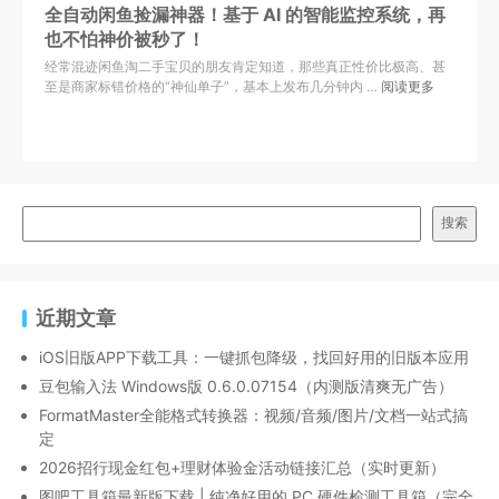
全自动闲鱼捡漏神器！基于 AI 的智能监控系统，再
也不怕神价被秒了！
经常混迹闲鱼淘二手宝贝的朋友肯定知道，那些真正性价比极高、甚
至是商家标错价格的“神仙单子”，基本上发布几分钟内 …
阅读更多
搜索
近期文章
iOS旧版APP下载工具：一键抓包降级，找回好用的旧版本应用
豆包输入法 Windows版 0.6.0.07154（内测版清爽无广告）
FormatMaster全能格式转换器：视频/音频/图片/文档一站式搞
定
2026招行现金红包+理财体验金活动链接汇总（实时更新）
图吧工具箱最新版下载 | 纯净好用的 PC 硬件检测工具箱（完全