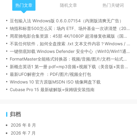
热门文章
随机文章
热门关键词
豆包输入法 Windows版 0.6.0.07154（内测版清爽无广告）
纳指和标普500怎么买：场内 ETF、场外基金一次讲清楚（2026 最新版）
周星驰电影合集资源：45部 4K/1080P 超清修复收藏版（国粤双语/中文字幕）
不装任何软件，如何全盘搜索 .txt 文本文件内容？Windows / Linux / macOS 的命令行指南
一键彻底卸载 Windows Defender 安全中心（Win10/Win11通用）
FormatMaster全能格式转换器：视频/音频/图片/文档一站式搞定
新概念英语1 第一册 pdf+mp3音频+视频下载（美音版+英音版）
最新UFO解密文件 ：PDF/图片/视频全打包
Windows 10 官方原版MSDN ISO 镜像网盘下载
Cubase Pro 15 最新破解版+保姆级安装指南
归档
2026 年 8 月
2026 年 7 月