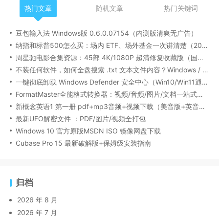
热门文章
随机文章
热门关键词
豆包输入法 Windows版 0.6.0.07154（内测版清爽无广告）
纳指和标普500怎么买：场内 ETF、场外基金一次讲清楚（2026 最新版）
周星驰电影合集资源：45部 4K/1080P 超清修复收藏版（国粤双语/中文字幕）
不装任何软件，如何全盘搜索 .txt 文本文件内容？Windows / Linux / macOS 的命令行指南
一键彻底卸载 Windows Defender 安全中心（Win10/Win11通用）
FormatMaster全能格式转换器：视频/音频/图片/文档一站式搞定
新概念英语1 第一册 pdf+mp3音频+视频下载（美音版+英音版）
最新UFO解密文件 ：PDF/图片/视频全打包
Windows 10 官方原版MSDN ISO 镜像网盘下载
Cubase Pro 15 最新破解版+保姆级安装指南
归档
2026 年 8 月
2026 年 7 月