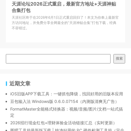
天涯论坛2026正式重启，最新官方地址+天涯神贴
合集打包
天涯社区终于在2026年6月1日正式重启回归了！本文为你奉上最新官
方访问地址，并免费分享全网最全的“天涯神贴合集”打包下载，经典
不容错过。
搜索
近期文章
iOS旧版APP下载工具：一键抓包降级，找回好用的旧版本应用
豆包输入法 Windows版 0.6.0.07154（内测版清爽无广告）
FormatMaster全能格式转换器：视频/音频/图片/文档一站式搞
定
2026招行现金红包+理财体验金活动链接汇总（实时更新）
图吧工具箱最新版下载 | 纯净好用的 PC 硬件检测工具箱（完全