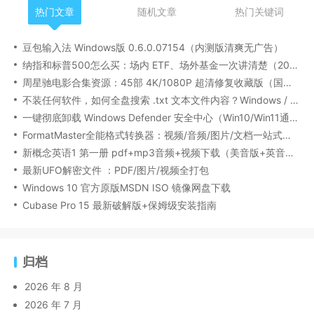
热门文章
随机文章
热门关键词
豆包输入法 Windows版 0.6.0.07154（内测版清爽无广告）
纳指和标普500怎么买：场内 ETF、场外基金一次讲清楚（2026 最新版）
周星驰电影合集资源：45部 4K/1080P 超清修复收藏版（国粤双语/中文字幕）
不装任何软件，如何全盘搜索 .txt 文本文件内容？Windows / Linux / macOS 的命令行指南
一键彻底卸载 Windows Defender 安全中心（Win10/Win11通用）
FormatMaster全能格式转换器：视频/音频/图片/文档一站式搞定
新概念英语1 第一册 pdf+mp3音频+视频下载（美音版+英音版）
最新UFO解密文件 ：PDF/图片/视频全打包
Windows 10 官方原版MSDN ISO 镜像网盘下载
Cubase Pro 15 最新破解版+保姆级安装指南
归档
2026 年 8 月
2026 年 7 月