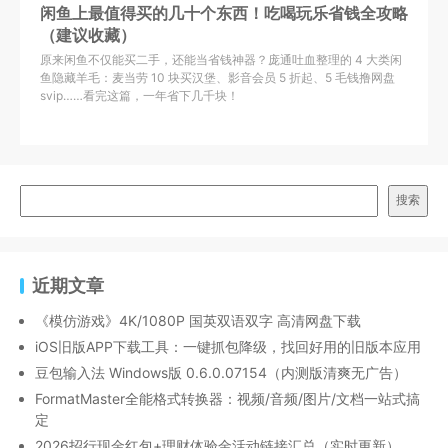
闲鱼上最值得买的几十个东西！吃喝玩乐省钱全攻略
（建议收藏）
原来闲鱼不仅能买二手，还能当省钱神器？庞通吐血整理的 4 大类闲
鱼隐藏羊毛：麦当劳 10 块买汉堡、影音会员 5 折起、5 毛钱撸网盘
svip……看完这篇，一年省下几千块！
搜索
近期文章
《模仿游戏》4K/1080P 国英双语双字 高清网盘下载
iOS旧版APP下载工具：一键抓包降级，找回好用的旧版本应用
豆包输入法 Windows版 0.6.0.07154（内测版清爽无广告）
FormatMaster全能格式转换器：视频/音频/图片/文档一站式搞
定
2026招行现金红包+理财体验金活动链接汇总（实时更新）