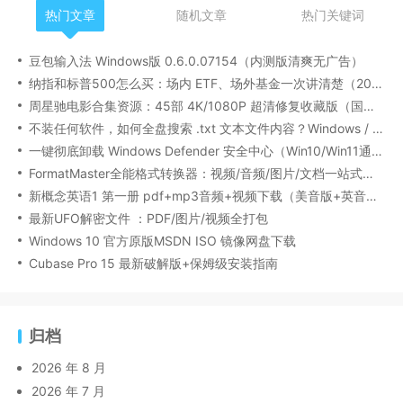
热门文章
随机文章
热门关键词
豆包输入法 Windows版 0.6.0.07154（内测版清爽无广告）
纳指和标普500怎么买：场内 ETF、场外基金一次讲清楚（2026 最新版）
周星驰电影合集资源：45部 4K/1080P 超清修复收藏版（国粤双语/中文字幕）
不装任何软件，如何全盘搜索 .txt 文本文件内容？Windows / Linux / macOS 的命令行指南
一键彻底卸载 Windows Defender 安全中心（Win10/Win11通用）
FormatMaster全能格式转换器：视频/音频/图片/文档一站式搞定
新概念英语1 第一册 pdf+mp3音频+视频下载（美音版+英音版）
最新UFO解密文件 ：PDF/图片/视频全打包
Windows 10 官方原版MSDN ISO 镜像网盘下载
Cubase Pro 15 最新破解版+保姆级安装指南
归档
2026 年 8 月
2026 年 7 月