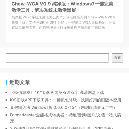
Chew-WGA V0.9 纯净版：Windows7一键完美
激活工具，解决系统未激活黑屏
纯净版 Win7 系统未激活怎么办？分享老牌经典的 Chew-WGA V0.9
免费下载。支持 MBR 和 GPT 分区，一键绕过 WGA 正版验证，完美
解决黑屏与弹窗。内附管理员运行详细教程与防杀软拦截指南。
搜索
近期文章
《模仿游戏》4K/1080P 国英双语双字 高清网盘下载
iOS旧版APP下载工具：一键抓包降级，找回好用的旧版本应用
豆包输入法 Windows版 0.6.0.07154（内测版清爽无广告）
FormatMaster全能格式转换器：视频/音频/图片/文档一站式搞
定
2026招行现金红包+理财体验金活动链接汇总（实时更新）