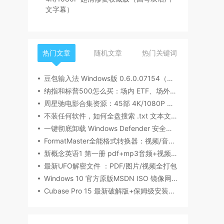
文字幕）
热门文章
随机文章
热门关键词
豆包输入法 Windows版 0.6.0.07154（内测版清爽无广告）
纳指和标普500怎么买：场内 ETF、场外基金一次讲清楚（2026 最新版）
周星驰电影合集资源：45部 4K/1080P 超清修复收藏版（国粤双语/中文字幕）
不装任何软件，如何全盘搜索 .txt 文本文件内容？Windows / Linux / macOS 的命令行指南
一键彻底卸载 Windows Defender 安全中心（Win10/Win11通用）
FormatMaster全能格式转换器：视频/音频/图片/文档一站式搞定
新概念英语1 第一册 pdf+mp3音频+视频下载（美音版+英音版）
最新UFO解密文件 ：PDF/图片/视频全打包
Windows 10 官方原版MSDN ISO 镜像网盘下载
Cubase Pro 15 最新破解版+保姆级安装指南