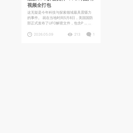
视频全打包
这无疑是今年科技与探索领域最具震慑力
的事件。 就在当地时间5月8日，美国国防
部正式发布了UFO解密文件，包含P …
阅
读更多
2026.05.09
213
1