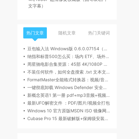
文字幕）
热门文章
随机文章
热门关键词
豆包输入法 Windows版 0.6.0.07154（内测版清爽无广告）
纳指和标普500怎么买：场内 ETF、场外基金一次讲清楚（2026 最新版）
周星驰电影合集资源：45部 4K/1080P 超清修复收藏版（国粤双语/中文字幕）
不装任何软件，如何全盘搜索 .txt 文本文件内容？Windows / Linux / macOS 的命令行指南
FormatMaster全能格式转换器：视频/音频/图片/文档一站式搞定
一键彻底卸载 Windows Defender 安全中心（Win10/Win11通用）
新概念英语1 第一册 pdf+mp3音频+视频下载（美音版+英音版）
最新UFO解密文件 ：PDF/图片/视频全打包
Windows 10 官方原版MSDN ISO 镜像网盘下载
Cubase Pro 15 最新破解版+保姆级安装指南