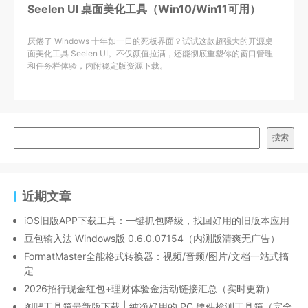
Seelen UI 桌面美化工具（Win10/Win11可用）
厌倦了 Windows 十年如一日的死板界面？试试这款超强大的开源桌
面美化工具 Seelen UI。不仅颜值拉满，还能彻底重塑你的窗口管理
和任务栏体验，内附稳定版资源下载。
搜索
近期文章
iOS旧版APP下载工具：一键抓包降级，找回好用的旧版本应用
豆包输入法 Windows版 0.6.0.07154（内测版清爽无广告）
FormatMaster全能格式转换器：视频/音频/图片/文档一站式搞
定
2026招行现金红包+理财体验金活动链接汇总（实时更新）
图吧工具箱最新版下载 | 纯净好用的 PC 硬件检测工具箱（完全