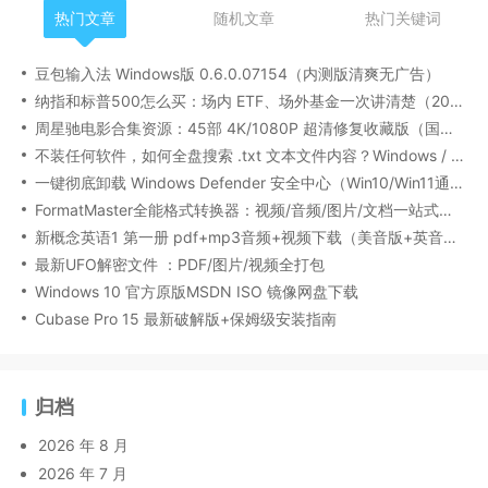
热门文章
随机文章
热门关键词
豆包输入法 Windows版 0.6.0.07154（内测版清爽无广告）
纳指和标普500怎么买：场内 ETF、场外基金一次讲清楚（2026 最新版）
周星驰电影合集资源：45部 4K/1080P 超清修复收藏版（国粤双语/中文字幕）
不装任何软件，如何全盘搜索 .txt 文本文件内容？Windows / Linux / macOS 的命令行指南
一键彻底卸载 Windows Defender 安全中心（Win10/Win11通用）
FormatMaster全能格式转换器：视频/音频/图片/文档一站式搞定
新概念英语1 第一册 pdf+mp3音频+视频下载（美音版+英音版）
最新UFO解密文件 ：PDF/图片/视频全打包
Windows 10 官方原版MSDN ISO 镜像网盘下载
Cubase Pro 15 最新破解版+保姆级安装指南
归档
2026 年 8 月
2026 年 7 月