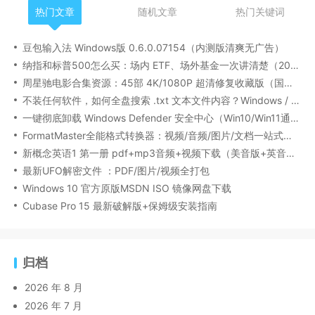
热门文章
随机文章
热门关键词
豆包输入法 Windows版 0.6.0.07154（内测版清爽无广告）
纳指和标普500怎么买：场内 ETF、场外基金一次讲清楚（2026 最新版）
周星驰电影合集资源：45部 4K/1080P 超清修复收藏版（国粤双语/中文字幕）
不装任何软件，如何全盘搜索 .txt 文本文件内容？Windows / Linux / macOS 的命令行指南
一键彻底卸载 Windows Defender 安全中心（Win10/Win11通用）
FormatMaster全能格式转换器：视频/音频/图片/文档一站式搞定
新概念英语1 第一册 pdf+mp3音频+视频下载（美音版+英音版）
最新UFO解密文件 ：PDF/图片/视频全打包
Windows 10 官方原版MSDN ISO 镜像网盘下载
Cubase Pro 15 最新破解版+保姆级安装指南
归档
2026 年 8 月
2026 年 7 月