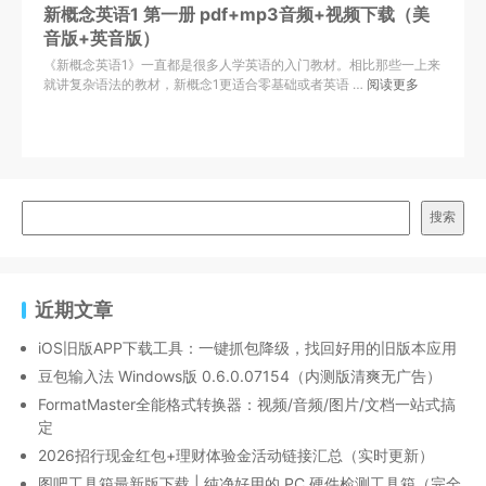
新概念英语1 第一册 pdf+mp3音频+视频下载（美
音版+英音版）
《新概念英语1》一直都是很多人学英语的入门教材。相比那些一上来
就讲复杂语法的教材，新概念1更适合零基础或者英语 …
阅读更多
搜索
近期文章
iOS旧版APP下载工具：一键抓包降级，找回好用的旧版本应用
豆包输入法 Windows版 0.6.0.07154（内测版清爽无广告）
FormatMaster全能格式转换器：视频/音频/图片/文档一站式搞
定
2026招行现金红包+理财体验金活动链接汇总（实时更新）
图吧工具箱最新版下载 | 纯净好用的 PC 硬件检测工具箱（完全