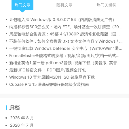
热门文章
随机文章
热门关键词
豆包输入法 Windows版 0.6.0.07154（内测版清爽无广告）
纳指和标普500怎么买：场内 ETF、场外基金一次讲清楚（2026 最新版）
周星驰电影合集资源：45部 4K/1080P 超清修复收藏版（国粤双语/中文字幕）
不装任何软件，如何全盘搜索 .txt 文本文件内容？Windows / Linux / macOS 的命令行指南
一键彻底卸载 Windows Defender 安全中心（Win10/Win11通用）
FormatMaster全能格式转换器：视频/音频/图片/文档一站式搞定
新概念英语1 第一册 pdf+mp3音频+视频下载（美音版+英音版）
最新UFO解密文件 ：PDF/图片/视频全打包
Windows 10 官方原版MSDN ISO 镜像网盘下载
Cubase Pro 15 最新破解版+保姆级安装指南
归档
2026 年 8 月
2026 年 7 月