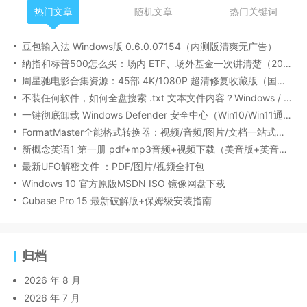
热门文章
随机文章
热门关键词
豆包输入法 Windows版 0.6.0.07154（内测版清爽无广告）
纳指和标普500怎么买：场内 ETF、场外基金一次讲清楚（2026 最新版）
周星驰电影合集资源：45部 4K/1080P 超清修复收藏版（国粤双语/中文字幕）
不装任何软件，如何全盘搜索 .txt 文本文件内容？Windows / Linux / macOS 的命令行指南
一键彻底卸载 Windows Defender 安全中心（Win10/Win11通用）
FormatMaster全能格式转换器：视频/音频/图片/文档一站式搞定
新概念英语1 第一册 pdf+mp3音频+视频下载（美音版+英音版）
最新UFO解密文件 ：PDF/图片/视频全打包
Windows 10 官方原版MSDN ISO 镜像网盘下载
Cubase Pro 15 最新破解版+保姆级安装指南
归档
2026 年 8 月
2026 年 7 月