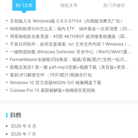
热门文章
随机文章
热门关键词
豆包输入法 Windows版 0.6.0.07154（内测版清爽无广告）
纳指和标普500怎么买：场内 ETF、场外基金一次讲清楚（2026 最新版）
周星驰电影合集资源：45部 4K/1080P 超清修复收藏版（国粤双语/中文字幕）
不装任何软件，如何全盘搜索 .txt 文本文件内容？Windows / Linux / macOS 的命令行指南
一键彻底卸载 Windows Defender 安全中心（Win10/Win11通用）
FormatMaster全能格式转换器：视频/音频/图片/文档一站式搞定
新概念英语1 第一册 pdf+mp3音频+视频下载（美音版+英音版）
最新UFO解密文件 ：PDF/图片/视频全打包
Windows 10 官方原版MSDN ISO 镜像网盘下载
Cubase Pro 15 最新破解版+保姆级安装指南
归档
2026 年 8 月
2026 年 7 月