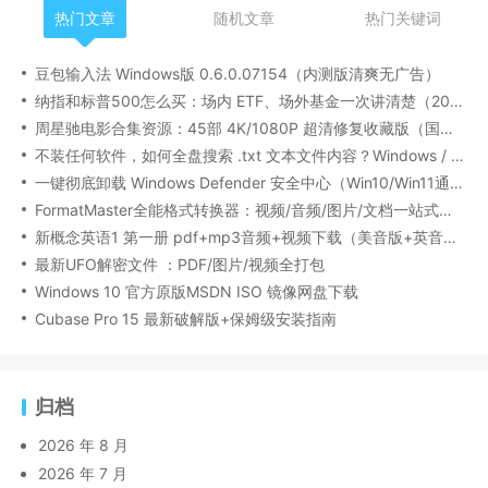
热门文章
随机文章
热门关键词
豆包输入法 Windows版 0.6.0.07154（内测版清爽无广告）
纳指和标普500怎么买：场内 ETF、场外基金一次讲清楚（2026 最新版）
周星驰电影合集资源：45部 4K/1080P 超清修复收藏版（国粤双语/中文字幕）
不装任何软件，如何全盘搜索 .txt 文本文件内容？Windows / Linux / macOS 的命令行指南
一键彻底卸载 Windows Defender 安全中心（Win10/Win11通用）
FormatMaster全能格式转换器：视频/音频/图片/文档一站式搞定
新概念英语1 第一册 pdf+mp3音频+视频下载（美音版+英音版）
最新UFO解密文件 ：PDF/图片/视频全打包
Windows 10 官方原版MSDN ISO 镜像网盘下载
Cubase Pro 15 最新破解版+保姆级安装指南
归档
2026 年 8 月
2026 年 7 月