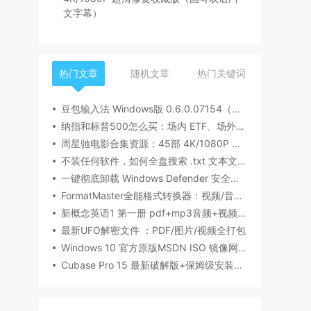
文字幕）
热门文章
随机文章
热门关键词
豆包输入法 Windows版 0.6.0.07154（内测版清爽无广告）
纳指和标普500怎么买：场内 ETF、场外基金一次讲清楚（2026 最新版）
周星驰电影合集资源：45部 4K/1080P 超清修复收藏版（国粤双语/中文字幕）
不装任何软件，如何全盘搜索 .txt 文本文件内容？Windows / Linux / macOS 的命令行指南
一键彻底卸载 Windows Defender 安全中心（Win10/Win11通用）
FormatMaster全能格式转换器：视频/音频/图片/文档一站式搞定
新概念英语1 第一册 pdf+mp3音频+视频下载（美音版+英音版）
最新UFO解密文件 ：PDF/图片/视频全打包
Windows 10 官方原版MSDN ISO 镜像网盘下载
Cubase Pro 15 最新破解版+保姆级安装指南