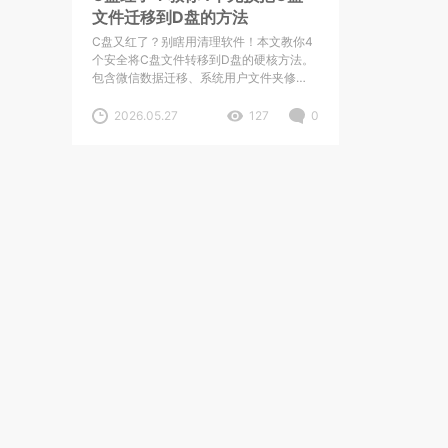
文件迁移到D盘的方法
C盘又红了？别瞎用清理软件！本文教你4
个安全将C盘文件转移到D盘的硬核方法。
包含微信数据迁移、系统用户文件夹修
改，附带站长私藏的一键清理与转移神
器，让系统盘暴瘦50G！
2026.05.27
127
0